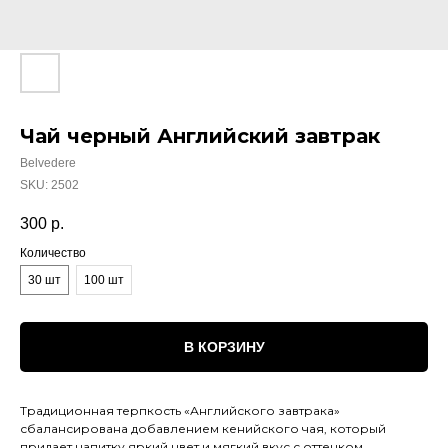
Чай черный Английский завтрак
Belvedere
SKU:
2502
300
р.
Количество
30 шт
100 шт
В КОРЗИНУ
Традиционная терпкость «Английского завтрака»
сбалансирована добавлением кенийского чая, который
придает напитку яркий цвет и мягкий вкус с оттенком