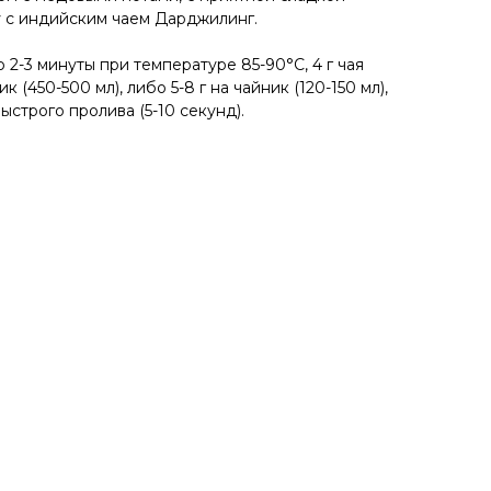
у с индийским чаем
Дарджилинг
.
 2-3 минуты при температуре 85-90°С, 4 г чая
ик (450-500 мл), либо 5-8 г на чайник (120-150 мл),
строго пролива (5-10 секунд).