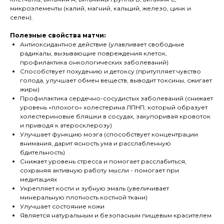
микроэлементы (калий, магний, кальций, железо, цинк и
селен).
Полезные свойства матчи:
Антиоксидантное действие (улавливает свободные
радикалы, вызывающие повреждения клеток,
профилактика онкологических заболеваний)
Способствует похудению и детоксу (притупляет чувство
голода, улучшает обмен веществ, выводит токсины, сжигает
жиры)
Профилактика сердечно-сосудистых заболеваний (снижает
уровень «плохого» холестерина ЛПНП, который образует
холестериновые бляшки в сосудах, закупоривая кровоток
и приводя к атеросклерозу)
Улучшает функцию мозга (способствует концентрации
внимания, дарит ясность ума и расслабленную
бдительность)
Снижает уровень стресса и помогает расслабиться,
сохраняя активную работу мысли - помогает при
медитациях
Укрепляет кости и зубную эмаль (увеличивает
минеральную плотность костной ткани)
Улучшает состояние кожи
Является натуральным и безопасным пищевым красителем