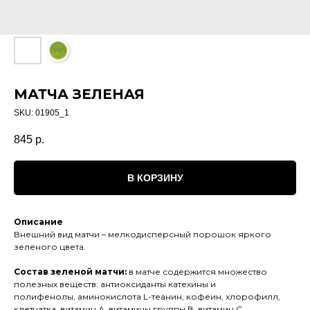
МАТЧА ЗЕЛЕНАЯ
SKU:
01905_1
845
р.
В КОРЗИНУ
Описание
Внешний вид матчи – мелкодисперсный порошок яркого
зеленого цвета.
Состав зеленой матчи:
в матче содержится множество
полезных веществ: антиоксиданты катехины и
полифенолы, аминокислота L-теанин, кофеин, хлорофилл,
клетчатка, витамин А, витамины группы В, витамин С,