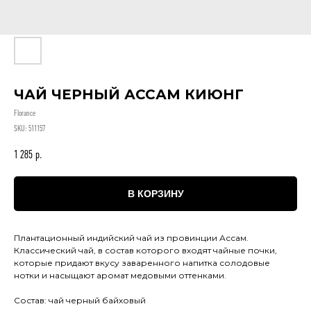
ЧАЙ ЧЕРНЫЙ АССАМ КИЮНГ
Florance
SKU:
511157
1 285
р.
В КОРЗИНУ
Плантационный индийский чай из провинции Ассам.
Классический чай, в состав которого входят чайные почки,
которые придают вкусу заваренного напитка солодовые
нотки и насыщают аромат медовыми оттенками.
Состав: чай черный байховый