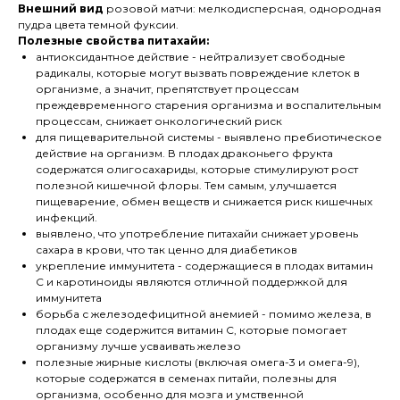
Внешний вид
розовой матчи: мелкодисперсная, однородная
пудра цвета темной фуксии.
Полезные свойства питахайи:
антиоксидантное действие - нейтрализует свободные
радикалы, которые могут вызвать повреждение клеток в
организме, а значит, препятствует процессам
преждевременного старения организма и воспалительным
процессам, снижает онкологический риск
для пищеварительной системы - выявлено пребиотическое
действие на организм. В плодах драконьего фрукта
содержатся олигосахариды, которые стимулируют рост
полезной кишечной флоры. Тем самым, улучшается
пищеварение, обмен веществ и снижается риск кишечных
инфекций.
выявлено, что употребление питахайи снижает уровень
сахара в крови, что так ценно для диабетиков
укрепление иммунитета - содержащиеся в плодах витамин
С и каротиноиды являются отличной поддержкой для
иммунитета
борьба с железодефицитной анемией - помимо железа, в
плодах еще содержится витамин С, которые помогает
организму лучше усваивать железо
полезные жирные кислоты (включая омега-3 и омега-9),
которые содержатся в семенах питайи, полезны для
организма, особенно для мозга и умственной