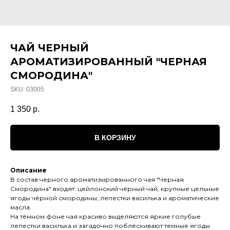
ЧАЙ ЧЕРНЫЙ
АРОМАТИЗИРОВАННЫЙ "ЧЕРНАЯ
СМОРОДИНА"
SKU:
03005
1 350
р.
В КОРЗИНУ
Описание
В состав черного ароматизированного чая "Черная
Смородина" входят: цейлонский чёрный чай, крупные цельные
ягоды чёрной смородины, лепестки василька и ароматические
масла.
На тёмном фоне чая красиво выделяются яркие голубые
лепестки василька и загадочно поблёскивают темные ягоды