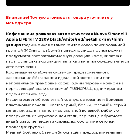
Внимание! Точную стоимость товара уточняйте у
менеджера
Кофемашина рожковая автоматическая Nuova Simonelli
Appia LIFE 1gr V 220V black/white/red/metallic grey+high
groups
традиционная с 1 высокой термокомпенсированной
группой (140мм от рабочей поверхности до носика рожка)
предусматривает автоматическую дозацию кофе, кипятка и
пара (остановка экстракции напитка и кипятка осуществляется
автоматически).
Кофемашина снабжена системой предварительного
заваривания SIS (гарантия идеальной экстракции при
неправильной трамбовке кофе), одним паровым краном из
нержавеющей стали с системой PUSH&PULL, одним краном
подачи горячей воды.
Машина имеет обновленный корпус: основание и боковые
пластиковые панели - цвета чёрный, белый, красный и серый
металлик, задняя панель - со стальной вставкой; рабочую
поверхность из нержавеющей стали, зеркальце обратного
вида (позволяет видеть экстракцию, состояние сеточки,
прокладки группы).
Медный бойлер объемом 5л оснащён предохранительным