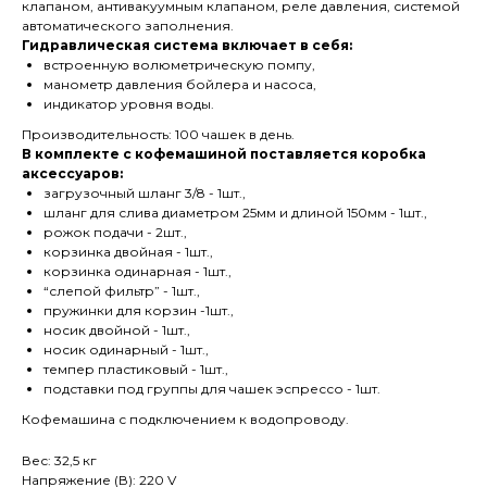
клапаном, антивакуумным клапаном, реле давления, системой
автоматического заполнения.
Гидравлическая система включает в себя:
встроенную волюметрическую помпу,
манометр давления бойлера и насоса,
индикатор уровня воды.
Производительность: 100 чашек в день.
В комплекте с кофемашиной поставляется коробка
аксессуаров:
загрузочный шланг 3/8 - 1шт.,
шланг для слива диаметром 25мм и длиной 150мм - 1шт.,
рожок подачи - 2шт.,
корзинка двойная - 1шт.,
корзинка одинарная - 1шт.,
“слепой фильтр” - 1шт.,
пружинки для корзин -1шт.,
носик двойной - 1шт.,
носик одинарный - 1шт.,
темпер пластиковый - 1шт.,
подставки под группы для чашек эспрессо - 1шт.
Кофемашина с подключением к водопроводу.
Вес: 32,5 кг
Напряжение (В): 220 V