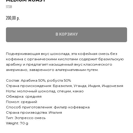
57338
200,00
р.
В КОРЗИНУ
Подчеркивающая вкус шоколада, эта кофейная смесь без
кофеина с органическими кислотами содержит бразильскую
арабику и предлагает насыщенный вкус классического
американо, заваренного альтернативным путем.
Состав: Арабика 50%, робуста 50%
Страна происхождения: Бразилия, Уганда, Индия, Индонезия
Ноты: молочный шоколад, специи, какао
Обжарка: средняя
Помол: средний
Способ приготовления: фильтр кофеварка
Страна производства: Италия
Тип: Эспрессо смесь
Weight: 70 g