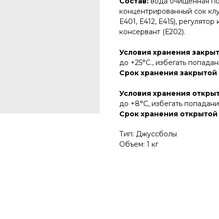
Состав:
вода очищенная по
концентрированный сок клуб
Е401, Е412, Е415), регулято
консервант (Е202).
Условия хранения закрыт
до +25°С., избегать попада
Срок хранения закрытой 
Условия хранения открыт
до +8°С, избегать попадани
Срок хранения открытой
Тип: Джуссболы
Объем: 1 кг