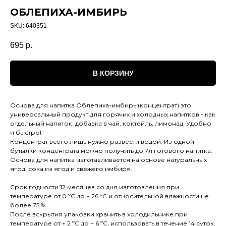
ОБЛЕПИХА-ИМБИРЬ
SKU:
640351
695
р.
В КОРЗИНУ
Основа для напитка Облепиха-имбирь (концентрат) это
универсальный продукт для горячих и холодных напитков - как
отдельный напиток, добавка в чай, коктейль, лимонад. Удобно
и быстро!
Концентрат всего лишь нужно развести водой. Из одной
бутылки концентрата можно получить до 7л готового напитка.
Основа для напитка изготавливается на основе натуральных
ягод, сока из ягод и свежего имбиря.
Срок годности:12 месяцев со дня изготовления при
температуре от 0 ºС до + 26 ºС и относительной влажности не
более 75 %.
После вскрытия упаковки хранить в холодильнике при
температуре от + 2 ºС до + 6 ºС, использовать в течение 14 суток.