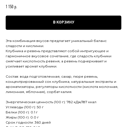
1 150
р.
В КОРЗИНУ
Эта комбинация вкусов предлагает уникальный баланс
сладости и кислинки.
Клубника и ревень представляют собой интригующее и
гармоничное вкусовое сочетание, где сладость клубники
смягчает кислотность ревеня, а ревень подчеркивает и
усиливает аромат клубники.
Состав: вода подготовленная, сахар, пюре ревень,
концентрированный сок клубника, натуральные экстракты и
ароматизаторы, регуляторы кислотности (кислота молочная,
лимонная, яблочная), сорбат калия.
Энергетическая ценность (100 г): 782 кДж/187 ккал
Углеводы (100 г): 50 г
Белки (100 г): 0.1 г
Жиры (100 г): 0.0 г
Срок годности: 360 дней