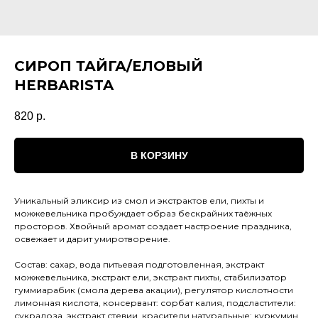
СИРОП ТАЙГА/ЕЛОВЫЙ
HERBARISTA
820
р.
В КОРЗИНУ
Уникальный эликсир из смол и экстрактов ели, пихты и
можжевельника пробуждает образ бескрайних таёжных
просторов. Хвойный аромат создает настроение праздника,
освежает и дарит умиротворение.
Состав: сахар, вода питьевая подготовленная, экстракт
можжевельника, экстракт ели, экстракт пихты, стабилизатор
гуммиарабик (смола дерева акации), регулятор кислотности
лимонная кислота, консервант: сорбат калия, подсластители:
сукралоза, экстракт стевии, красители натуральные: куркумин,