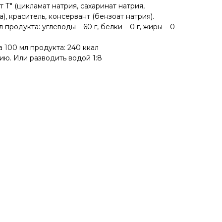
Т" (цикламат натрия, сахаринат натрия,
), краситель, консервант (бензоат натрия).
продукта: углеводы – 60 г, белки – 0 г, жиры – 0
 100 мл продукта: 240 ккал
цию. Или разводить водой 1:8