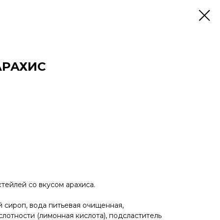
АРАХИС
ктейлей со вкусом арахиса.
й сироп, вода питьевая очищенная,
слотности (лимонная кислота), подсластитель