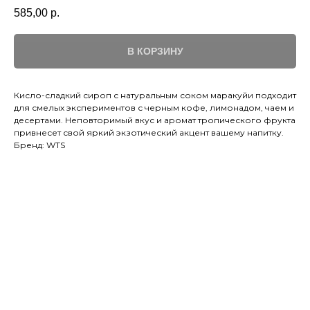
585,00
р.
В КОРЗИНУ
Кисло-сладкий сироп с натуральным соком маракуйи подходит
для смелых экспериментов с черным кофе, лимонадом, чаем и
десертами. Неповторимый вкус и аромат тропического фрукта
привнесет свой яркий экзотический акцент вашему напитку.
Бренд: WTS