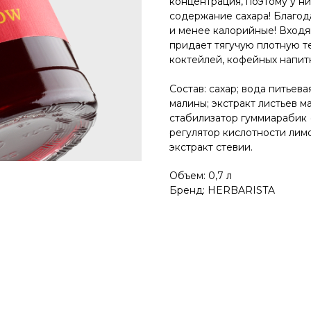
концентрация, поэтому у н
содержание сахара! Благо
и менее калорийные! Входя
придает тягучую плотную те
коктейлей, кофейных напит
Состав: сахар; вода питьев
малины; экстракт листьев м
стабилизатор гуммиарабик (
регулятор кислотности лимо
экстракт стевии.
Объем: 0,7 л
Бренд: HERBARISTA