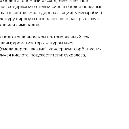
их более экономный расход. Уменьшенное
даря содержанию стевии сиропы более полезные
щая в состав смола дерева акации(гуммиарабик)
кстуру сиропу и позволяет ярче раскрыть вкус
ков или лимонадов.
ая подготовленная; концентрированный сок
алины; ароматизаторы натуральные;
смола дерева акации); консервант сорбат калия;
нная кислота; подсластители: сукралоза,