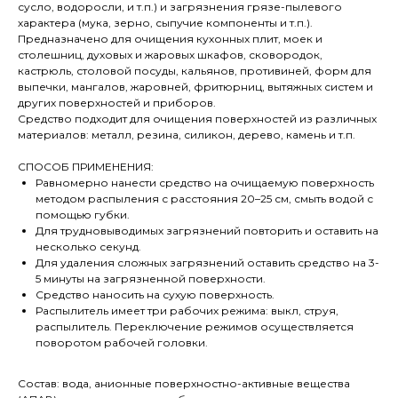
сусло, водоросли, и т.п.) и загрязнения грязе-пылевого
характера (мука, зерно, сыпучие компоненты и т.п.).
Предназначено для очищения кухонных плит, моек и
столешниц, духовых и жаровых шкафов, сковородок,
кастрюль, столовой посуды, кальянов, противиней, форм для
выпечки, мангалов, жаровней, фритюрниц, вытяжных систем и
других поверхностей и приборов.
Средство подходит для очищения поверхностей из различных
материалов: металл, резина, силикон, дерево, камень и т.п.
СПОСОБ ПРИМЕНЕНИЯ:
Равномерно нанести средство на очищаемую поверхность
методом распыления с расстояния 20–25 см, смыть водой с
помощью губки.
Для трудновыводимых загрязнений повторить и оставить на
несколько секунд.
Для удаления сложных загрязнений оставить средство на 3-
5 минуты на загрязненной поверхности.
Средство наносить на сухую поверхность.
Распылитель имеет три рабочих режима: выкл, струя,
распылитель. Переключение режимов осуществляется
поворотом рабочей головки.
Состав: вода, анионные поверхностно-активные вещества