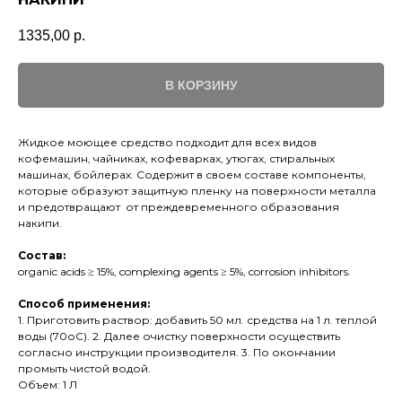
1335,00
р.
В КОРЗИНУ
Жидкое моющее средство подходит для всех видов
кофемашин, чайниках, кофеварках, утюгах, стиральных
машинах, бойлерах. Содержит в своем составе компоненты,
которые образуют защитную пленку на поверхности металла
и предотвращают от преждевременного образования
накипи.
Состав:
organic acids ≥ 15%, complexing agents ≥ 5%, corrosion inhibitors.
Способ применения:
1. Приготовить раствор: добавить 50 мл. средства на 1 л. теплой
воды (70оС). 2. Далее очистку поверхности осуществить
согласно инструкции производителя. 3. По окончании
промыть чистой водой.
Объем: 1 Л